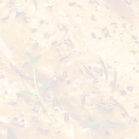
الوزن الصافي
مدة الصلاحية
0,4 kg
18 شهراً
استمتع بملوخية مفرومة طرية ولذيذة، مثالية للشوربات، اليخنات والأط
إضافة لذيذة ومغذية لأي وجبة!