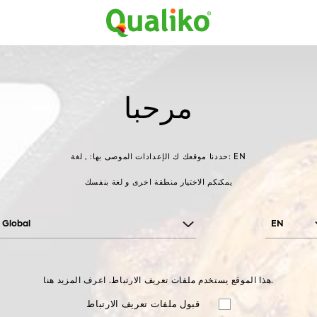
اتصل بنا
نبذة عن الشركة
الوصفات
المنتج
لوخية مفرومة
خضار
خضار وفواكه
المنتجات
الصفحة ا
مرحبا
الإعدادات الموصى بها: , لغة: EN
حددنا موقعك ك
يمكنكم الاختيار منطقة اخرى و لغة بنفسك
Global
EN
هذا الموقع يستخدم ملفات تعريف الارتباط. اعرف المزيد هنا.
قبول ملفات تعريف الارتباط