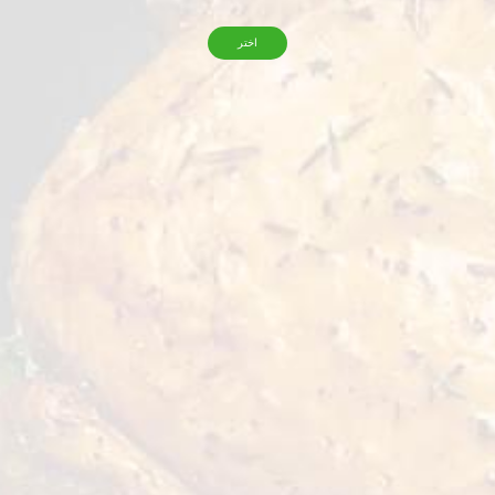
اختر
التخزين
-18˚ C
باق المالحة. سريعة وسهلة التحضير، تُعدّ