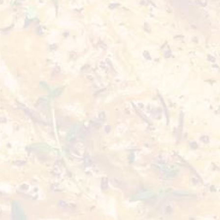
الوزن الصافي
مدة الصلاحية
0,4 kg
18 شهراً
استمتع بحبوب الرمان اللذيذة، غنية بنكهة حلوة لاذعة. مثالية للوجبا
طازجة ولذيذة وغنية بالفوائد الطبيعية!