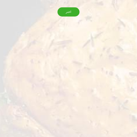
اختر
التخزين
-18˚ C
ت الخفيفة، السلطات، الحلويات والعصائر -