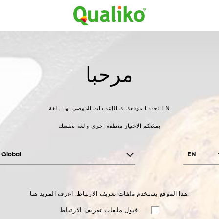
اتصل بنا
نبذة عن الشركة
الوصفات
المنتج
, 
رمان حب
فواكه
خضار وفواكه
المنتجات
الصفحة الر
مرحبا
الإعدادات الموصى بها: , لغة: EN
حددنا موقعك ك
يمكنكم الاختيار منطقة اخرى و لغة بنفسك
Global
EN
هذا الموقع يستخدم ملفات تعريف الارتباط. اعرف المزيد هنا.
قبول ملفات تعريف الارتباط