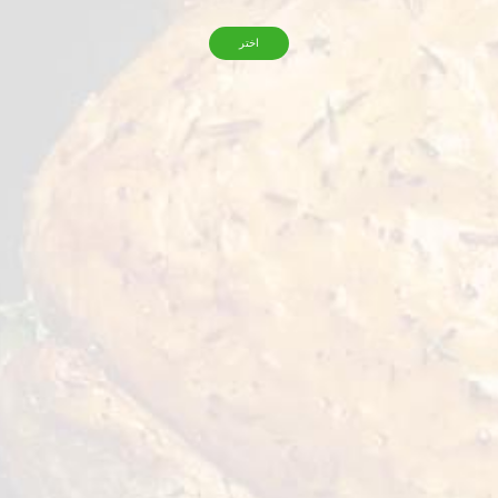
التخزين
اختر
-18˚ C
، الحلويات والعصائر والسلطات - لذيذة وغنية