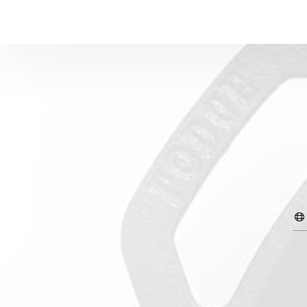
ات
سية