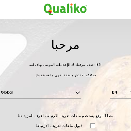
اتصل بنا
نبذة عن الشركة
الوصفات
المنتج
, 0,
فراولة
فواكه
خضار وفواكه
المنتجات
الصفحة الرئي
مرحبا
الإعدادات الموصى بها: , لغة: EN
حددنا موقعك ك
يمكنكم الاختيار منطقة اخرى و لغة بنفسك
Global
EN
هذا الموقع يستخدم ملفات تعريف الارتباط. اعرف المزيد هنا.
قبول ملفات تعريف الارتباط