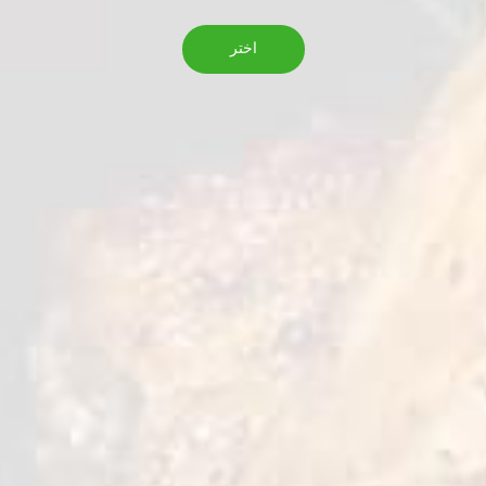
اختر
بامية واحد
0,4 kg
الوزن الصافي
18 شهراً
مدة الصلاحية
-18˚ C
التخزين
استمتع ببامية واحد الفاخرة، مغذية وطرية، مثالية