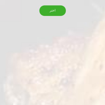
اختر
رفيعة
2,5 kg
الوزن الصافي
18 شهراً
مدة الصلاحية
-18˚ C
التخزين
استمتع ببطاطس مقلية رفيعة مقرمشة وذهبية اللون،
متبلة بإتقان لتمنحك قرمشة مُرضية في كل لقمة. سريعة
وسهلة التحضير، إنها الطبق الجانبي المثالي لكل وجبة
خفيفة!